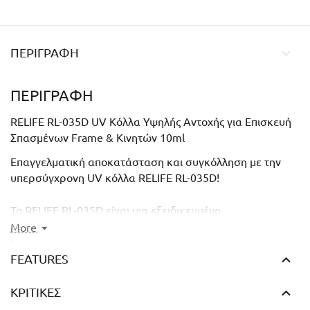
ΠΕΡΙΓΡΑΦΉ
ΠΕΡΙΓΡΑΦΉ
RELIFE RL-035D UV Κόλλα Υψηλής Αντοχής για Επισκευή
Σπασμένων Frame & Κινητών 10ml
Επαγγελματική αποκατάσταση και συγκόλληση με την
υπερσύγχρονη UV κόλλα RELIFE RL-035D!
Το
RELIFE RL-035D
είναι μια εξειδικευμένη,
φωτοπολυμεριζόμενη κόλλα (UV Glue) σε σύριγγα
10cc
,
More
σχεδιασμένη αποκλειστικά για την επισκευή σπασμένων
μεσαίων πλαισίων (middle frames), στεφανών κάμερας
FEATURES
(camera brackets) και ευαίσθητων εξαρτημάτων σε
smartphone και tablet.
ΚΡΙΤΙΚΈΣ
Αποτελεί το απόλυτο εργαλείο για τεχνικούς