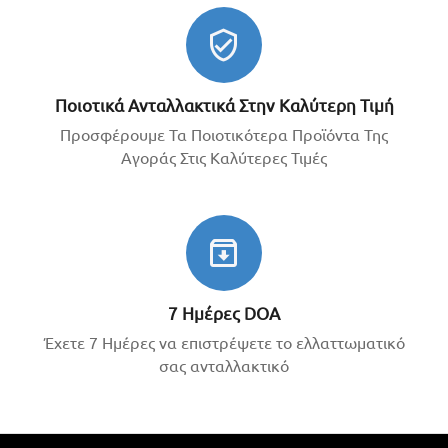
Μοντέλο:
RL-035D
Χωρητικότητα:
10cc (10ml)
Τύπος:
UV Curable Resin (Φωτοπολυμεριζόμενη
ρητίνη)
Ποιοτικά Ανταλλακτικά Στην Καλύτερη Τιμή
Χρώμα μετά το στέγνωμα:
Διάφανο
Προσφέρουμε Τα Ποιοτικότερα Προϊόντα Της
Η συσκευασία περιλαμβάνει:
Αγοράς Στις Καλύτερες Τιμές
1 x Σύριγγα UV Κόλλας RELIFE RL-035D 10cc
2 x Βελόνες/Ακροφύσια ακριβείας για ελεγχόμενη ροή
(Σημείωση: Για τη στερεοποίηση του υλικού απαιτείται η
χρήση λάμπας υπεριωδών ακτίνων UV).
7 Ημέρες DOA
Έχετε 7 Ημέρες να επιστρέψετε το ελλαττωματικό
σας ανταλλακτικό