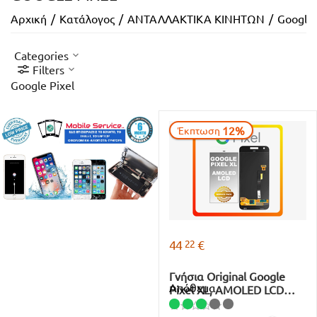
Αρχική
/
Κατάλογος
/
ΑΝΤΑΛΛΑΚΤΙΚΑ ΚΙΝΗΤΩΝ
/
Google 
Categories
Filters
Google Pixel
12%
Έκπτωση
22
44
€
Γνήσια Original Google
Απόθεμα
Pixel XL, AMOLED LCD
Display Screen Assembly
Οθόνη + Touch Screen