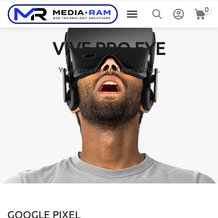
0
VIVE PRO EYE
Your eyes control everything.
GOOGLE PIXEL