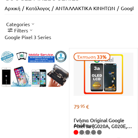
Αρχική
/
Κατάλογος
/
ΑΝΤΑΛΛΑΚΤΙΚΑ ΚΙΝΗΤΩΝ
/
Google 
Categories
Filters
Google Pixel 3 Series
33%
Έκπτωση
95
79
€
Γνήσια Original Google
Απόθεμα
Pixel 3a (G020A, G020E,
G020B) OLED LCD Display
Screen Assembly Οθόνη +