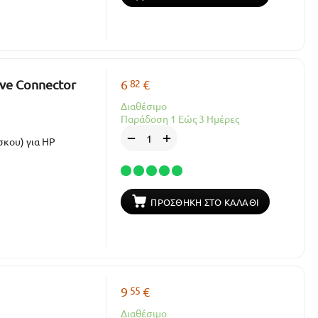
82
ive Connector
6
€
Διαθέσιμο
Παράδοση 1 Εώς 3 Ημέρες
+
−
σκου) για HP
ΠΡΟΣΘΉΚΗ ΣΤΟ ΚΑΛΆΘΙ
55
9
€
Διαθέσιμο