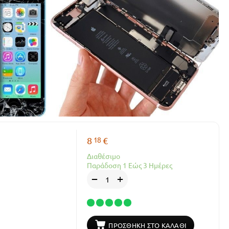
18
8
€
Διαθέσιμο
Παράδοση 1 Εώς 3 Ημέρες
+
−
ΠΡΟΣΘΉΚΗ ΣΤΟ ΚΑΛΆΘΙ