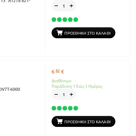
 13" A1278 821-
+
−
ΠΡΟΣΘΉΚΗ ΣΤΟ ΚΑΛΆΘΙ
82
6
€
Διαθέσιμο
Παράδοση 1 Εώς 3 Ημέρες
 DV7T-6000
+
−
ΠΡΟΣΘΉΚΗ ΣΤΟ ΚΑΛΆΘΙ