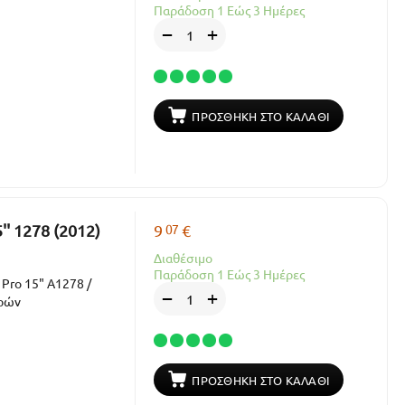
Παράδοση 1 Εώς 3 Ημέρες
+
−
ΠΡΟΣΘΉΚΗ ΣΤΟ ΚΑΛΆΘΙ
07
' 1278 (2012)
9
€
Διαθέσιμο
Παράδοση 1 Εώς 3 Ημέρες
Pro 15" A1278 /
+
−
ερών
ΠΡΟΣΘΉΚΗ ΣΤΟ ΚΑΛΆΘΙ