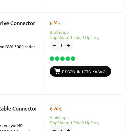
82
Drive Connector
6
€
Διαθέσιμο
Παράδοση 1 Εώς 3 Ημέρες
+
−
ion DV6-3000 series
ΠΡΟΣΘΉΚΗ ΣΤΟ ΚΑΛΆΘΙ
82
Cable Connector
6
€
Διαθέσιμο
Παράδοση 1 Εώς 3 Ημέρες
σκου) για HP
+
−