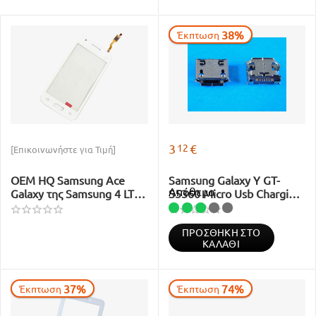
38%
Έκπτωση
12
3
€
[Επικοινωνήστε για Τιμή]
OEM HQ Samsung Ace
Samsung Galaxy Y GT-
Απόθεμα
Galaxy της Samsung 4 LTE
S5360 Micro Usb Charging
G313F Ace4 Duos SM-
Connector Κονέκτορας
G313H Touch Screen
Φόρτισης 3722-003115
ΠΡΟΣΘΉΚΗ ΣΤΟ
Digitizer Μηχανισμός
ΚΑΛΆΘΙ
Αφής Τζάμι White
37%
74%
Έκπτωση
Έκπτωση