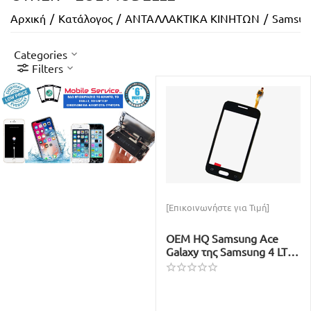
Αρχική
/
Κατάλογος
/
ΑΝΤΑΛΛΑΚΤΙΚΑ ΚΙΝΗΤΩΝ
/
Samsun
Categories
Filters
[Επικοινωνήστε για Τιμή]
OEM HQ Samsung Ace
Galaxy της Samsung 4 LTE
G313F Ace4 Duos SM-
G313H Touch Screen
Digitizer Μηχανισμός
Αφής Τζάμι Black