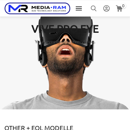
0
VIVE PRO EYE
Your eyes control everything.
OTHER + EOL MODELLE