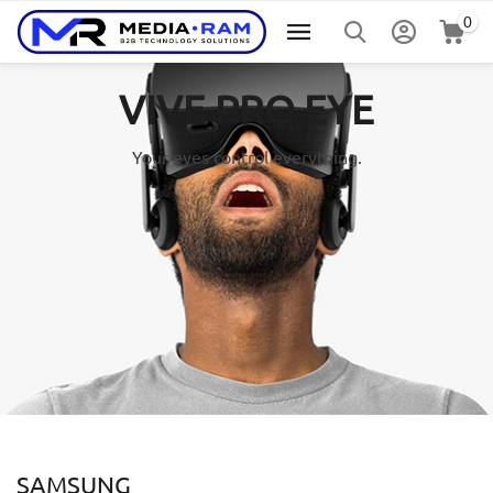
0
VIVE PRO EYE
Your eyes control everything.
SAMSUNG