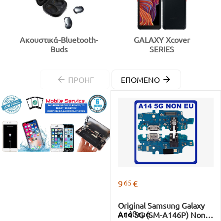
Ακουστικά-Bluetooth-
GALAXY Xcover
Buds
SERIES
ΠΡΟΗΓ
ΕΠΌΜΕΝΟ
65
9
€
Original Samsung Galaxy
Απόθεμα
A14 5G (SM-A146P) Non