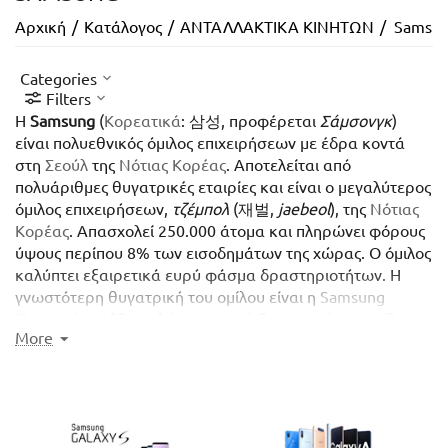
Αρχική
/
Κατάλογος
/
ΑΝΤΑΛΛΑΚΤΙΚΑ ΚΙΝΗΤΩΝ
/
Samsu
Categories
Filters
Η
Samsung
(
Κορεατικά
: 삼성, προφέρεται
Σάμσονγκ
)
είναι πολυεθνικός όμιλος επιχειρήσεων με έδρα κοντά
στη
Σεούλ
της
Νότιας Κορέας
. Αποτελείται από
πολυάριθμες θυγατρικές εταιρίες και είναι ο μεγαλύτερος
όμιλος επιχειρήσεων,
τζέμπολ
(재벌,
jaebeol
), της
Νότιας
Κορέας
. Απασχολεί 250.000 άτομα και πληρώνει φόρους
ύψους περίπου 8% των εισοδημάτων της χώρας. Ο όμιλος
καλύπτει εξαιρετικά ευρύ φάσμα δραστηριοτήτων. Η
γνωστότερη θυγατρική του ομίλου είναι η
Samsung
Electronics
. Άλλη πολύ σημαντική θυγατρική του ομίλου
More
είναι η
Samsung Heavy Industries
, η οποία είναι η δεύτερη
[1]
μεγαλύτερη
ναυπηγική βιομηχανία
στον πλανήτη.
Η
έδρα του ομίλου βρίσκεται στην πόλη
Σούουον
, μόλις 48
χλμ από την πρωτεύουσα.