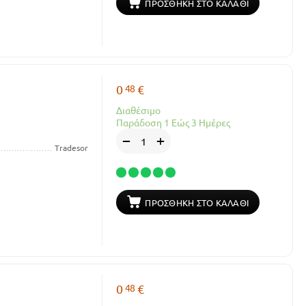
ΠΡΟΣΘΉΚΗ ΣΤΟ ΚΑΛΆΘΙ
48
0
€
Διαθέσιμο
Παράδοση 1 Εώς 3 Ημέρες
+
−
Tradesor
ΠΡΟΣΘΉΚΗ ΣΤΟ ΚΑΛΆΘΙ
48
0
€