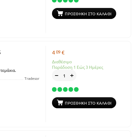
ΠΡΟΣΘΉΚΗ ΣΤΟ ΚΑΛΆΘΙ
09
5
4
€
Διαθέσιμο
Παράδοση 1 Εώς 3 Ημέρες
 τεμάχια.
+
−
Tradesor
ΠΡΟΣΘΉΚΗ ΣΤΟ ΚΑΛΆΘΙ