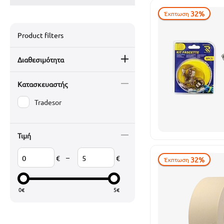
32%
Έκπτωση
Product filters
Διαθεσιμότητα
Κατασκευαστής
Tradesor
Τιμή
–
€
€
32%
Έκπτωση
0
€
5
€