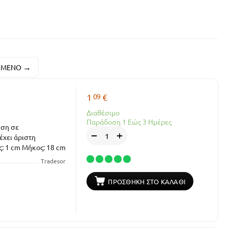
ΌΜΕΝΟ
09
1
€
Διαθέσιμο
Παράδοση 1 Εώς 3 Ημέρες
ήση σε
+
−
έχει άριστη
: 1 cm Μήκος: 18 cm
Tradesor
ΠΡΟΣΘΉΚΗ ΣΤΟ ΚΑΛΆΘΙ