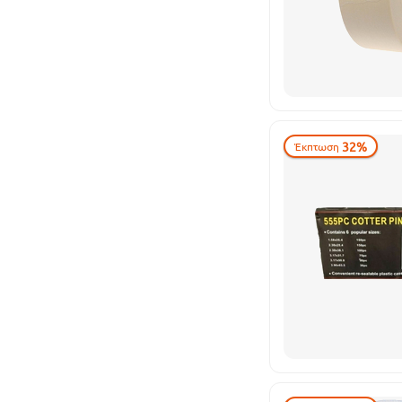
32%
Έκπτωση