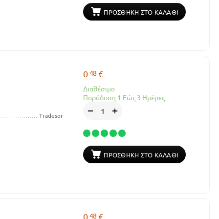
ΠΡΟΣΘΉΚΗ ΣΤΟ ΚΑΛΆΘΙ
48
0
€
Διαθέσιμο
Παράδοση 1 Εώς 3 Ημέρες
+
−
Tradesor
ΠΡΟΣΘΉΚΗ ΣΤΟ ΚΑΛΆΘΙ
48
0
€