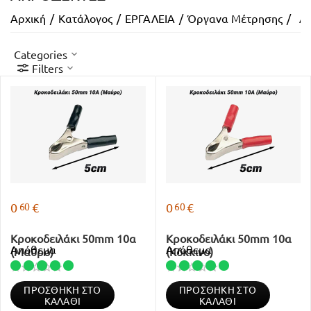
Αρχική
/
Κατάλογος
/
ΕΡΓΑΛΕΙΑ
/
Όργανα Μέτρησης
/
Ακ
Categories
Filters
60
60
0
€
0
€
Κροκοδειλάκι 50mm 10α
Κροκοδειλάκι 50mm 10α
Απόθεμα
Απόθεμα
(Μαύρο)
(Κόκκινο)
ΠΡΟΣΘΉΚΗ ΣΤΟ
ΠΡΟΣΘΉΚΗ ΣΤΟ
ΚΑΛΆΘΙ
ΚΑΛΆΘΙ