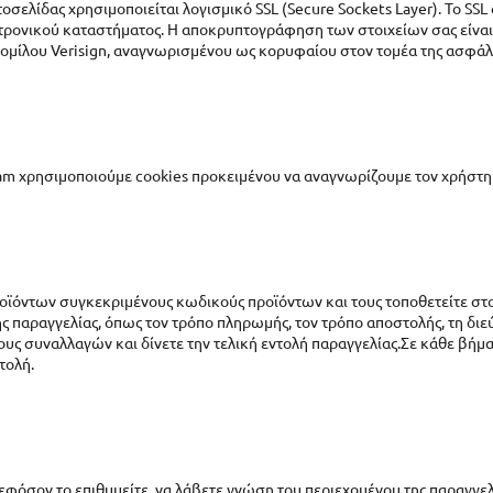
τοσελίδας χρησιμοποιείται λογισμικό SSL (Secure Sockets Layer). To SS
εκτρονικού καταστήματος. Η αποκρυπτογράφηση των στοιχείων σας είνα
 ομίλου Verisign, αναγνωρισμένου ως κορυφαίου στον τομέα της ασφά
 Ram χρησιμοποιούμε cookies προκειμένου να αναγνωρίζουμε τον χρήστ
ροϊόντων συγκεκριμένους κωδικούς προϊόντων και τους τοποθετείτε στ
ης παραγγελίας, όπως τον τρόπο πληρωμής, τον τρόπο αποστολής, τη διε
ρους συναλλαγών και δίνετε την τελική εντολή παραγγελίας.Σε κάθε βή
τολή.
 εφόσον το επιθυμείτε, να λάβετε γνώση του περιεχομένου της παραγγελ