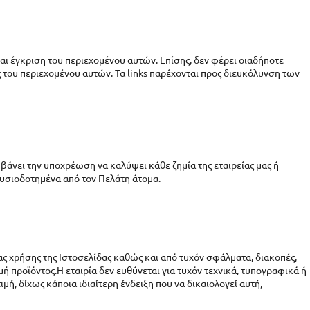
αι έγκριση του περιεχομένου αυτών. Επίσης, δεν φέρει οιαδήποτε
ς του περιεχομένου αυτών. Τα links παρέχονται προς διευκόλυνση των
μβάνει την υποχρέωση να καλύψει κάθε ζημία της εταιρείας μας ή
υσιοδοτημένα από τον Πελάτη άτομα.
τας χρήσης της Ιστοσελίδας καθώς και από τυχόν σφάλματα, διακοπές,
 προϊόντος.Η εταιρία δεν ευθύνεται για τυχόν τεχνικά, τυπογραφικά ή
ή, δίχως κάποια ιδιαίτερη ένδειξη που να δικαιολογεί αυτή,