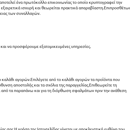
L αποτελεί ένα πρωτόκολλο επικοινωνίας το οποίο κρυπτογραφεί την
ι εξαιρετικά ισχυρή και θεωρείται πρακτικά απαραβίαστη.Επιπροσθέτω
λειας των συναλλαγών.
η και να προσφέρουμε εξατομικευμένες υπηρεσίες.
ο καλάθι αγορών.Επιλέγετε από το καλάθι αγορών τα προϊόντα που
ύθυνση αποστολής και τα σχόλια της παραγγελίας.Επιθεωρείτε τη
μα από τα παραπάνω και για τη διόρθωση σφαλμάτων πριν την ανάθεση
ίας σας.Η χρήση της Ιστοσελίδας γίνεται με αποκλειστική ευθύνη του