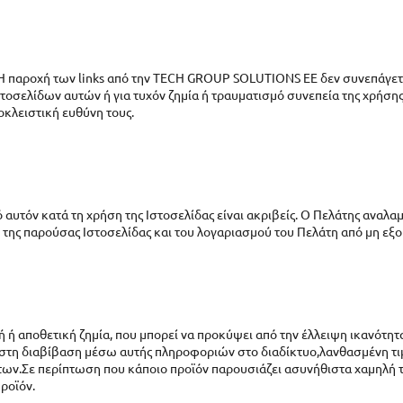
). Η παροχή των links από την TECH GROUP SOLUTIONS EE δεν συνεπάγετ
στοσελίδων αυτών ή για τυχόν ζημία ή τραυματισμό συνεπεία της χρήση
οκλειστική ευθύνη τους.
 αυτόν κατά τη χρήση της Ιστοσελίδας είναι ακριβείς. Ο Πελάτης αναλα
της παρούσας Ιστοσελίδας και του λογαριασμού του Πελάτη από μη εξο
κή ή αποθετική ζημία, που μπορεί να προκύψει από την έλλειψη ικανότη
 στη διαβίβαση μέσω αυτής πληροφοριών στο διαδίκτυο,λανθασμένη τιμή
ων.Σε περίπτωση που κάποιο προϊόν παρουσιάζει ασυνήθιστα χαμηλή τιμ
ροϊόν.