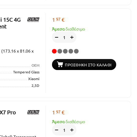
97
i 15C 4G
1
€
ent
Άμεσα
διαθέσιμο
+
−
(173.16 x 81.06 x
ΠΡΟΣΘΉΚΗ ΣΤΟ ΚΑΛΆΘΙ
OEM
Tempered Glass
Xiaomi
2,5D
97
 X7 Pro
1
€
Άμεσα
διαθέσιμο
+
−
Global) Transparent