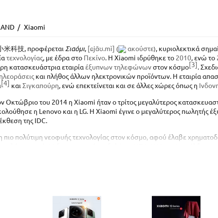
RAND
/
Xiaomi
 小米科技, προφέρεται
Σιαόμι
,
[ɕjɑ̌ʊ.mì]
ακούστε
, κυριολεκτικά σημα
(
)
ία
τεχνολογίας
, με έδρα στο
Πεκίνο
. Η Xiaomi ιδρύθηκε το
2010
, ενώ το
[3]
ερη κατασκευάστρια εταιρία
έξυπνων τηλεφώνων
στον κόσμο
. Σχεδ
ηλεοράσεις
και πλήθος άλλων ηλεκτρονικών προϊόντων. Η εταιρία απα
[4]
α
και
Σιγκαπούρη
, ενώ επεκτείνεται και σε άλλες χώρες όπως η
Ινδον
τον Οκτώβριο του 2014 η Xiaomi ήταν ο τρίτος μεγαλύτερος κατασκευ
 ακολούθησε η Lenovo και η LG. Η Xiaomi έγινε ο μεγαλύτερος πωλητής 
κθεση της IDC.
τη πιο πολύτιμη νεοφυής τεχνολογίας στον κόσμο, αφού έλαβε χρηματο
εγαλύτερη από 46 δισεκατομμύρια δολάρια ΗΠΑ. Η Xiaomi εισήλθε στην 
 Μπαγκλαντές μέσω της Solar Electro Bangladesh Limited τον Αύγουστ