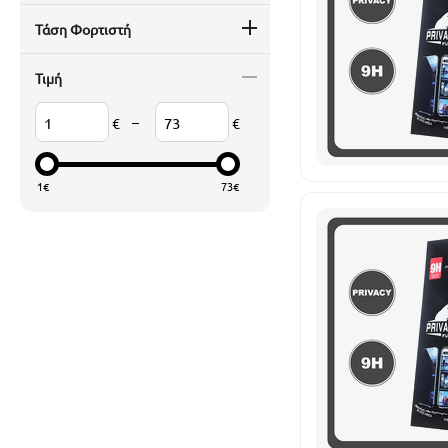
Τάση Φορτιστή
Τιμή
–
€
€
1
€
73
€