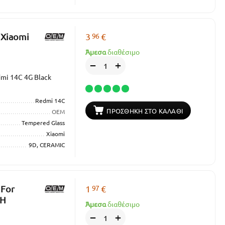
96
 Xiaomi
3
€
Άμεσα
διαθέσιμο
+
−
dmi 14C 4G Black
Redmi 14C
ΠΡΟΣΘΉΚΗ ΣΤΟ ΚΑΛΆΘΙ
OEM
Tempered Glass
Xiaomi
9D, CERAMIC
97
 For
1
€
9H
Άμεσα
διαθέσιμο
+
−