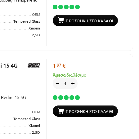
OEM
ΠΡΟΣΘΉΚΗ ΣΤΟ ΚΑΛΆΘΙ
Tempered Glass
Xiaomi
2,5D
97
i 15 4G
1
€
Άμεσα
διαθέσιμο
+
−
/ Redmi 15 5G
ΠΡΟΣΘΉΚΗ ΣΤΟ ΚΑΛΆΘΙ
OEM
Tempered Glass
Xiaomi
2,5D