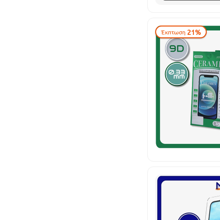
21%
Έκπτωση