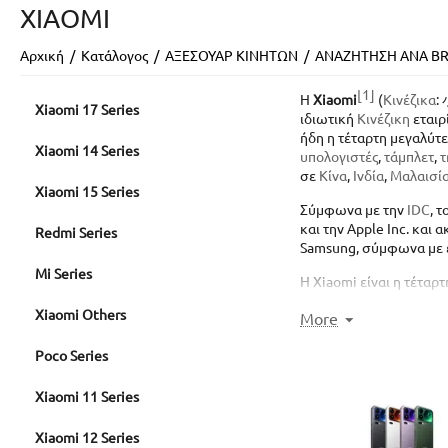
XIAOMI
Αρχική
/
Κατάλογος
/
ΑΞΕΣΟΥΑΡ ΚΙΝΗΤΩΝ
/
ΑΝΑΖΗΤΗΣΗ ΑΝΑ B
[1]
Η
Xiaomi
(
Κινέζικα
:
Xiaomi 17 Series
ιδιωτική
Κινέζικη
εταιρ
ήδη η τέταρτη μεγαλύτ
Xiaomi 14 Series
υπολογιστές
,
τάμπλετ
,
τ
σε
Κίνα
,
Ινδία
,
Μαλαισί
​Xiaomi 15 Series
Σύμφωνα με την
IDC
, 
και την Apple Inc. και
Redmi Series
Samsung, σύμφωνα με έ
Mi Series
Η Xiaomi είναι η τέταρ
αποτίμηση της Xiaomi μ
Xiaomi Others
More
εισήλθε στην αγορά του
Poco Series
Xiaomi 11 Series
Xiaomi 12 Series