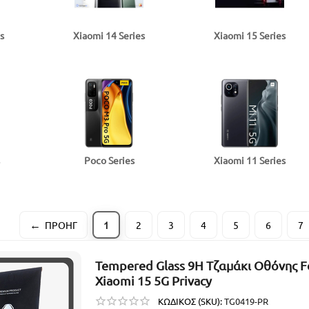
s
Xiaomi 14 Series
​Xiaomi 15 Series
Poco Series
Xiaomi 11 Series
ΠΡΟΗΓ
1
2
3
4
5
6
7
Tempered Glass 9H Τζαμάκι Οθόνης F
Xiaomi 15 5G Privacy
ΚΩΔΙΚΟΣ (SKU):
TG0419-PR