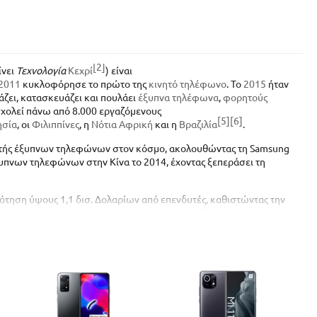
[2]
ίνει
Τεχνολογία
Κεχρί
) είναι
2011
κυκλοφόρησε το πρώτο της
κινητό τηλέφωνο
. Το
2015
ήταν
ιάζει, κατασκευάζει και πουλάει
έξυπνα τηλέφωνα
,
φορητούς
σχολεί πάνω από 8.000 εργαζόμενους
[5]
[6]
ησία
, οι
Φιλιππίνες
, η
Νότια Αφρική
και η
Βραζιλία
.
αστής έξυπνων τηλεφώνων στον κόσμο, ακολουθώντας τη Samsung
έξυπνων τηλεφώνων στην Κίνα το 2014, έχοντας ξεπεράσει τη
δότηση ύψους 1,1 δισ. Δολαρίων από επενδυτές, καθιστώντας την
ινδική αγορά τον Ιούλιο του 2014 μέσω του Flipkart.com και
ο του 2016.