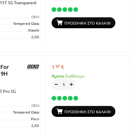
15T 5G Transparent
OEM
ΠΡΟΣΘΉΚΗ ΣΤΟ ΚΑΛΆΘΙ
Tempered Glass
Xiaomi
2,5D
97
 For
1
€
 9H
Άμεσα
διαθέσιμο
+
−
7 Pro 5G
OEM
ΠΡΟΣΘΉΚΗ ΣΤΟ ΚΑΛΆΘΙ
Tempered Glass
Poco
2,5D