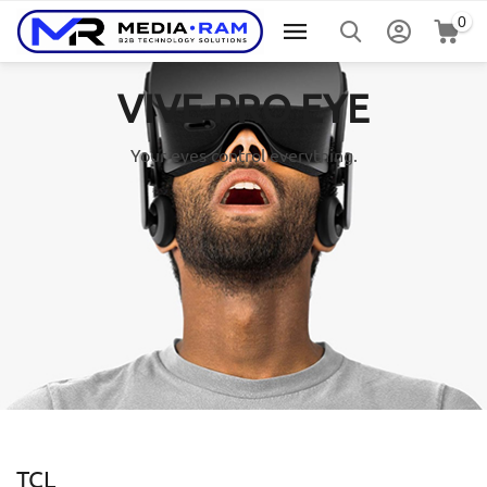
0
VIVE PRO EYE
Your eyes control everything.
TCL