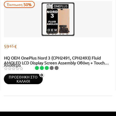
50%
Έκπτωση
65
59
€
HQ OEM OnePlus Nord 3 (CPH2491, CPH2493) Fluid
AMOLED LCD Display Screen Assembly Οθόνη + Touch
Απόθεμα
Screen Digitizer Μηχανισμός Αφής Black
ΠΡΟΣΘΉΚΗ ΣΤΟ
ΚΑΛΆΘΙ