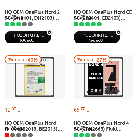
HQ OEM OnePlus Nord 2
HQ OEM OnePlus Nord CE
Απόθεμα
Απόθεμα
5G (DN2101, DN2103)
5G (EB2101, EB2103)
Fluid Amoled LCD Display
BLP845 Battery Li-Ion
Screen Assembly Οθόνη +
4500 mAh Bulk
ΠΡΟΣΘΉΚΗ ΣΤΟ
ΠΡΟΣΘΉΚΗ ΣΤΟ
Touch Screen Digitizer
ΚΑΛΆΘΙ
ΚΑΛΆΘΙ
Μηχανισμός Αφής Black
40%
27%
Έκπτωση
Έκπτωση
07
77
12
€
65
€
HQ OEM OnePlus Nord
HQ OEM OnePlus Nord 4
Απόθεμα
Απόθεμα
N100 (BE2013, BE2015)
5G (CPH2663) Fluid
BLP813 Battery Li-Ion
AMOLED LCD Οθόνη +