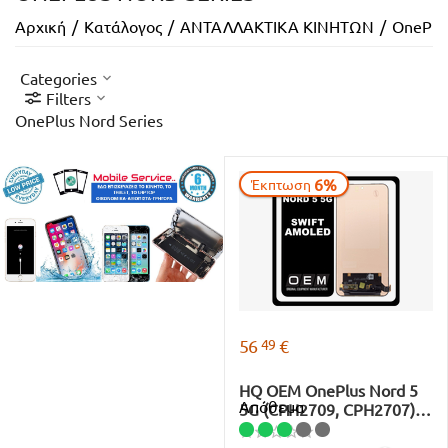
Αρχική
/
Κατάλογος
/
ΑΝΤΑΛΛΑΚΤΙΚΑ ΚΙΝΗΤΩΝ
/
OnePlu
Categories
Filters
OnePlus Nord Series
6%
Έκπτωση
49
56
€
HQ OEM OnePlus Nord 5
Απόθεμα
5G (CPH2709, CPH2707)
Swift Amoled LCD Display
Screen Assembly + Touch