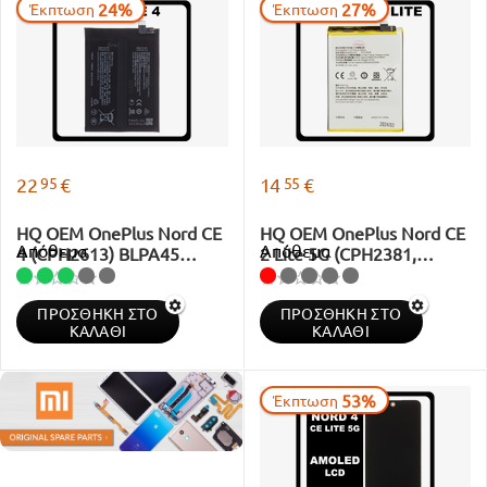
24%
27%
Έκπτωση
Έκπτωση
95
55
22
€
14
€
HQ OEM OnePlus Nord CE
HQ OEM OnePlus Nord CE
Απόθεμα
Απόθεμα
4 (CPH2613) BLPA45
2 Lite 5G (CPH2381,
Battery Li-Ion 5500 mAh
CPH2409) BLP927 Battery
Bulk
Li-Ion 5000 mAh Bulk
ΠΡΟΣΘΉΚΗ ΣΤΟ
ΠΡΟΣΘΉΚΗ ΣΤΟ
ΚΑΛΆΘΙ
ΚΑΛΆΘΙ
53%
Έκπτωση