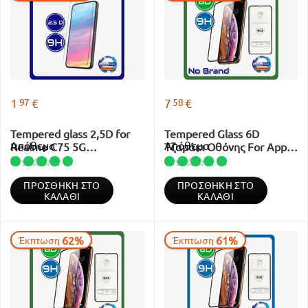
97
58
1
€
7
€
Tempered glass 2,5D for
Tempered Glass 6D
Απόθεμα
Απόθεμα
Realme C75 5G
Τζαμάκι Οθόνης For Apple
Transparent Διάφανο 9H
iPhone 17 Pro Black
Μαύρο 9H
ΠΡΟΣΘΉΚΗ ΣΤΟ
ΠΡΟΣΘΉΚΗ ΣΤΟ
ΚΑΛΆΘΙ
ΚΑΛΆΘΙ
62%
61%
Έκπτωση
Έκπτωση