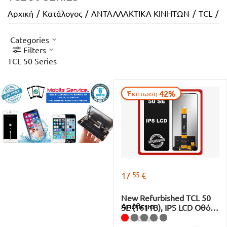
Αρχική
/
Κατάλογος
/
ΑΝΤΑΛΛΑΚΤΙΚΑ ΚΙΝΗΤΩΝ
/
TCL
/
T
Categories
Filters
TCL 50 Series
42%
Έκπτωση
55
17
€
New Refurbished TCL 50
Απόθεμα
SE (T611B), IPS LCD Οθόνη
+ Touch Screen Digitizer
Space Gray