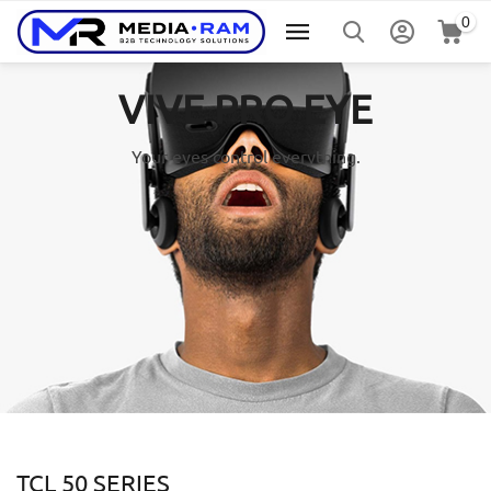
0
VIVE PRO EYE
Your eyes control everything.
TCL 50 SERIES