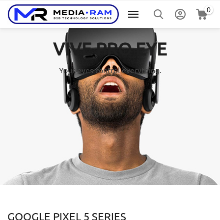
0
VIVE PRO EYE
Your eyes control everything.
​GOOGLE PIXEL 5 SERIES​