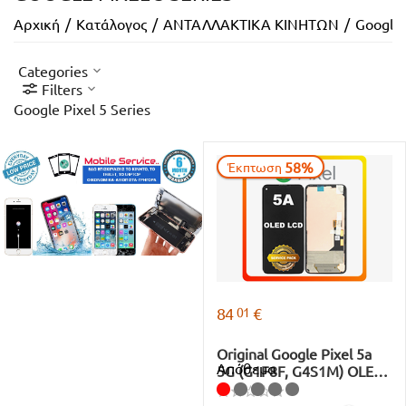
Αρχική
/
Κατάλογος
/
ΑΝΤΑΛΛΑΚΤΙΚΑ ΚΙΝΗΤΩΝ
/
Google 
Categories
Filters
Google Pixel 5 Series
58%
Έκπτωση
01
84
€
Original Google Pixel 5a
Απόθεμα
5G (G1F8F, G4S1M) OLED
LCD Οθόνη + Touch Screen
Digitizer Mostly Black