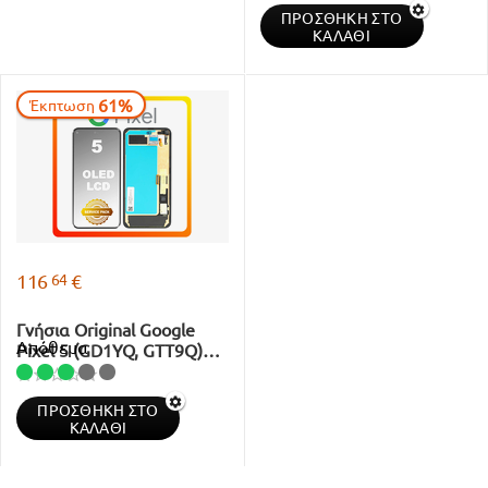
ΠΡΟΣΘΉΚΗ ΣΤΟ
G949-00138-01
ΚΑΛΆΘΙ
61%
Έκπτωση
64
116
€
Γνήσια Original Google
Απόθεμα
Pixel 5 (GD1YQ, GTT9Q)
OLED LCD Display Screen
Assembly Οθόνη + Touch
ΠΡΟΣΘΉΚΗ ΣΤΟ
Screen Digitizer
ΚΑΛΆΘΙ
Μηχανισμός Αφής Just
Black Μαύρο G949-00116-
01 ...