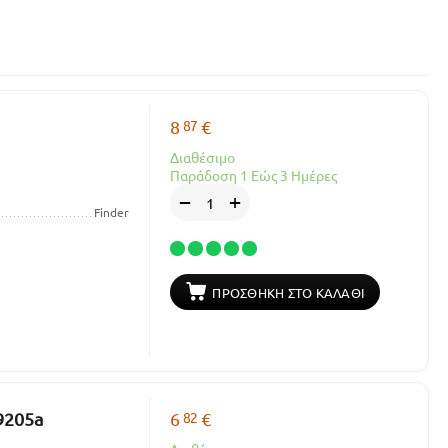
87
8
€
Διαθέσιμο
Παράδοση 1 Εώς 3 Ημέρες
+
−
Finder
ΠΡΟΣΘΉΚΗ ΣΤΟ ΚΑΛΆΘΙ
82
9205a
6
€