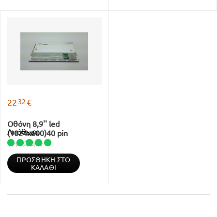
32
22
€
Οθόνη 8,9'' led
Απόθεμα
(1024x600)40 pin
ΠΡΟΣΘΉΚΗ ΣΤΟ
ΚΑΛΆΘΙ