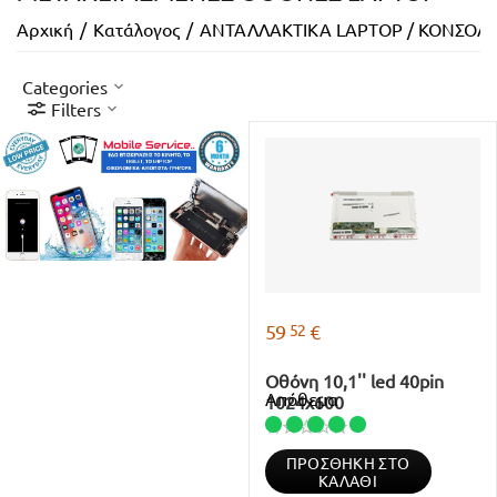
Αρχική
/
Κατάλογος
/
ΑΝΤΑΛΛΑΚΤΙΚΑ LAPTOP / ΚΟΝΣΟΛ
Categories
Filters
52
59
€
Οθόνη 10,1'' led 40pin
Απόθεμα
1024x600
ΠΡΟΣΘΉΚΗ ΣΤΟ
ΚΑΛΆΘΙ