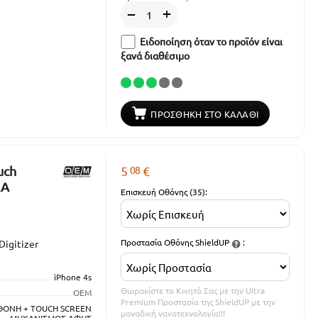
+
−
Ειδοποίηση όταν το προϊόν είναι
ξανά διαθέσιμο
ΠΡΟΣΘΉΚΗ ΣΤΟ ΚΑΛΆΘΙ
08
uch
5
€
AA
Επισκευή Οθόνης (35):
Προστασία Οθόνης ShieldUP
:
Digitizer
iPhone 4s
Θωρακίστε το Κινητό Σας με την Ultra
OEM
Premium Προστασία της ShieldUP με την
ΘΟΝΗ + TOUCH SCREEN
μοναδική νανοτεχνολογία!!!