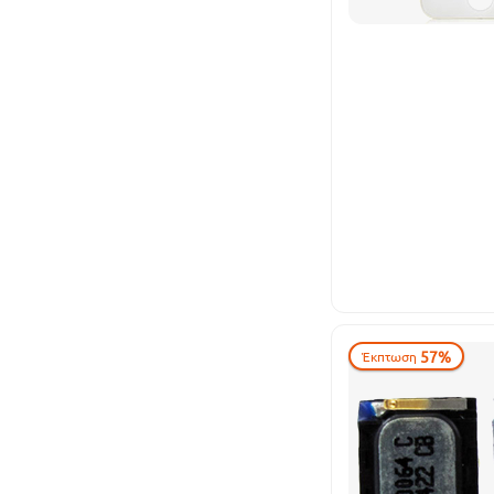
57%
Έκπτωση