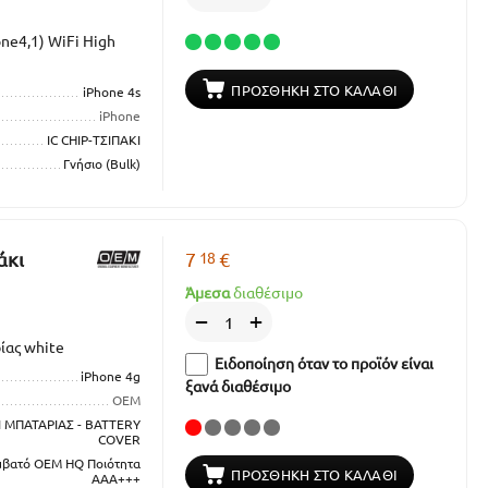
one4,1) WiFi High
ΠΡΟΣΘΉΚΗ ΣΤΟ ΚΑΛΆΘΙ
iPhone 4s
iPhone
IC CHIP-ΤΣΙΠΑΚΙ
Γνήσιο (Bulk)
18
άκι
7
€
Άμεσα
διαθέσιμο
+
−
ίας white
Ειδοποίηση όταν το προϊόν είναι
iPhone 4g
ξανά διαθέσιμο
OEM
 ΜΠΑΤΑΡΙΑΣ - BATTERY
COVER
μβατό OEM HQ Ποιότητα
ΠΡΟΣΘΉΚΗ ΣΤΟ ΚΑΛΆΘΙ
ΑΑΑ+++