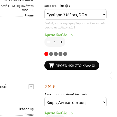
ΜΗΧΑΝΙΣΜΟΣ ΑΦΗΣ
Support+ Plus
:
μβατό OEM HQ Ποιότητα
ΑΑΑ+++
iPhone
Επιλέξτε την εγγύηση Support+ Plus για όλα
μας τα ανταλλακτικά!!!
Άμεσα
διαθέσιμο
+
−
ΠΡΟΣΘΉΚΗ ΣΤΟ ΚΑΛΆΘΙ
61
ικό
2
€
Αντικατάσταση Ανταλλακτικού:
iPhone 4g
Άμεσα
διαθέσιμο
iPhone