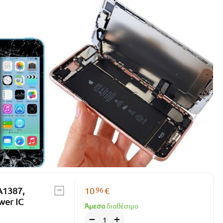
96
A1387,
10
€
wer IC
Άμεσα
διαθέσιμο
+
−