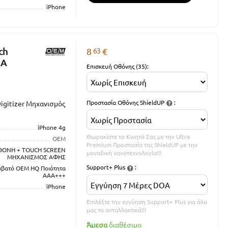
iPhone
63
ch
8
€
AA
Επισκευή Οθόνης (35):
Προστασία Οθόνης ShieldUP
:
igitizer Μηχανισμός
iPhone 4g
Θωρακίστε το Κινητό Σας με την Ultra
OEM
Premium Προστασία της ShieldUP με την
ΘΟΝΗ + TOUCH SCREEN
μοναδική νανοτεχνολογία!!!
ΜΗΧΑΝΙΣΜΟΣ ΑΦΗΣ
Support+ Plus
:
μβατό OEM HQ Ποιότητα
ΑΑΑ+++
iPhone
Επιλέξτε την εγγύηση Support+ Plus για όλα
μας τα ανταλλακτικά!!!
Άμεσα
διαθέσιμο