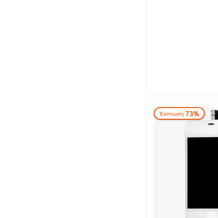
73%
Έκπτωση