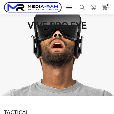
0
VIVE PRO EYE
Your eyes control everything.
TACTICAL