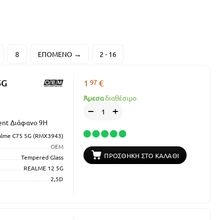
8
ΕΠΌΜΕΝΟ
2 - 16
97
5G
1
€
Άμεσα
διαθέσιμο
+
−
rent Διάφανο 9H
alme C75 5G (RMX3943)
OEM
ΠΡΟΣΘΉΚΗ ΣΤΟ ΚΑΛΆΘΙ
Tempered Glass
REALME 12 5G
2,5D