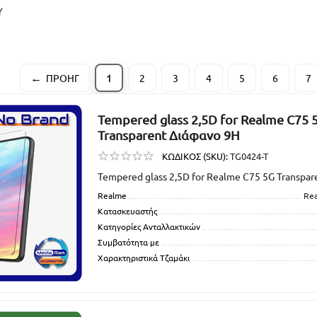
Υ
ΠΡΟΗΓ
1
2
3
4
5
6
7
Tempered glass 2,5D for Realme C75 
Transparent Διάφανο 9H
ΚΩΔΙΚΟΣ (SKU):
TG0424-T
Tempered glass 2,5D for Realme C75 5G Transpa
Realme
Re
Κατασκευαστής
Κατηγορίες Ανταλλακτικών
Συμβατότητα με
Χαρακτηριστικά Τζαμάκι