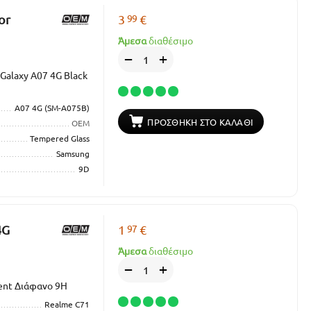
99
or
3
€
Άμεσα
διαθέσιμο
+
−
Galaxy A07 4G Black
A07 4G (SM-A075B)
ΠΡΟΣΘΉΚΗ ΣΤΟ ΚΑΛΆΘΙ
OEM
Tempered Glass
Samsung
9D
97
4G
1
€
Άμεσα
διαθέσιμο
+
−
rent Διάφανο 9H
Realme C71