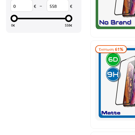
Xiaomi
–
€
€
XO
​Kisswill​
0
€
558
€
Baseus
Usams
61%
Έκπτωση
DeTech
Earldom
Mocoson
No brand
OEM
Tactical