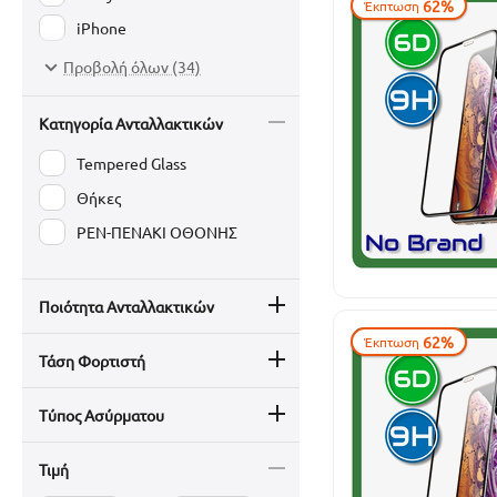
62%
Έκπτωση
iPhone
Jelly
Προβολή όλων (34)
Kaku/Kakusiga
Κατηγορία Ανταλλακτικών
maXlife
Tempered Glass
Nillkin
Θήκες
ONEPLUS
PEN-ΠΕΝΑΚΙ ΟΘΟΝΗΣ
Realme
Rebeltec
RO&MAN
Ποιότητα Ανταλλακτικών
Samsung
62%
Έκπτωση
Τάση Φορτιστή
Setty
ShieldUP
Τύπος Ασύρματου
Spigen
Τιμή
Vennus