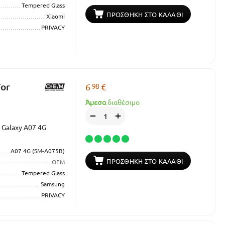
Tempered Glass
ΠΡΟΣΘΉΚΗ ΣΤΟ ΚΑΛΆΘΙ
Xiaomi
PRIVACY
98
For
6
€
Άμεσα
διαθέσιμο
+
−
 Galaxy A07 4G
A07 4G (SM-A075B)
ΠΡΟΣΘΉΚΗ ΣΤΟ ΚΑΛΆΘΙ
OEM
Tempered Glass
Samsung
PRIVACY