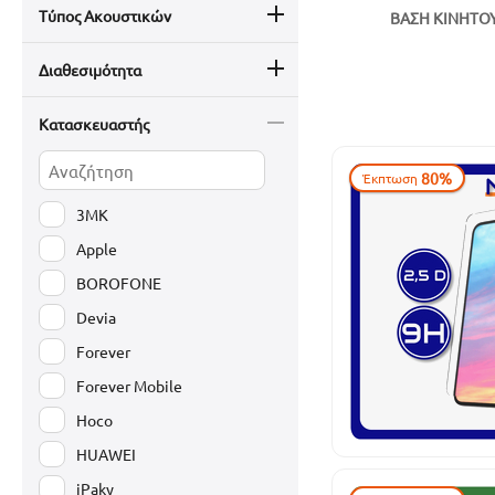
Τύπος Ακουστικών
ΒΑΣΗ ΚΙΝΗΤΟ
Διαθεσιμότητα
Κατασκευαστής
80%
Έκπτωση
3MK
Apple
BOROFONE
Devia
Forever
Forever Mobile
Hoco
HUAWEI
iPaky