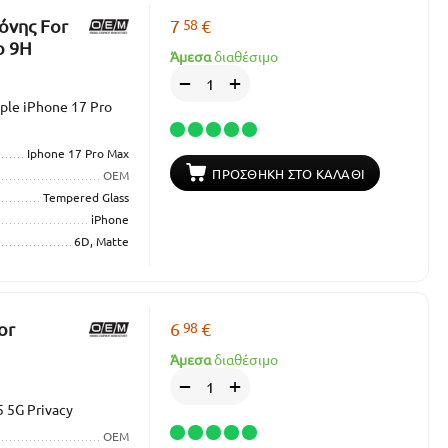
58
όνης For
7
€
ο 9H
Άμεσα
διαθέσιμο
+
−
ple iPhone 17 Pro
Iphone 17 Pro Max
ΠΡΟΣΘΉΚΗ ΣΤΟ ΚΑΛΆΘΙ
OEM
Tempered Glass
iPhone
6D, Matte
98
or
6
€
Άμεσα
διαθέσιμο
+
−
 5G Privacy
OEM