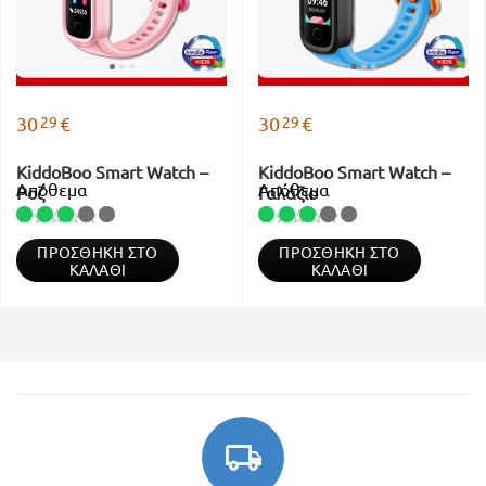
29
29
30
€
30
€
KiddoBoo Smart Watch –
KiddoBoo Smart Watch –
Απόθεμα
Απόθεμα
Ροζ
Γαλάζιο
ΠΡΟΣΘΉΚΗ ΣΤΟ
ΠΡΟΣΘΉΚΗ ΣΤΟ
ΚΑΛΆΘΙ
ΚΑΛΆΘΙ