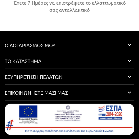
Έχετε 7 Ημέρες να επιστρέψετε το ελλαττωματικό
σας ανταλλακτικό
Ο ΛΟΓΑΡΙΑΣΜΌΣ ΜΟΥ
ΤΟ ΚΑΤΆΣΤΗΜΑ
ΕΞΥΠΗΡΈΤΗΣΗ ΠΕΛΑΤΏΝ
ΕΠΙΚΟΙΝΩΝΉΣΤΕ ΜΑΖΊ ΜΑΣ