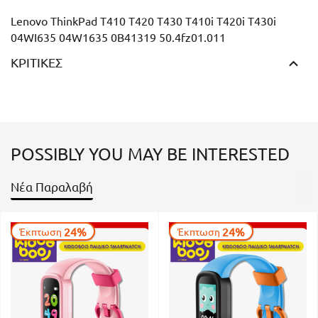
Lenovo ThinkPad T410 T420 T430 T410i T420i T430i
04WI635 04W1635 0B41319 50.4fz01.011
ΚΡΙΤΙΚΈΣ
POSSIBLY YOU MAY BE INTERESTED
Νέα Παραλαβή
24%
24%
Έκπτωση
Έκπτωση