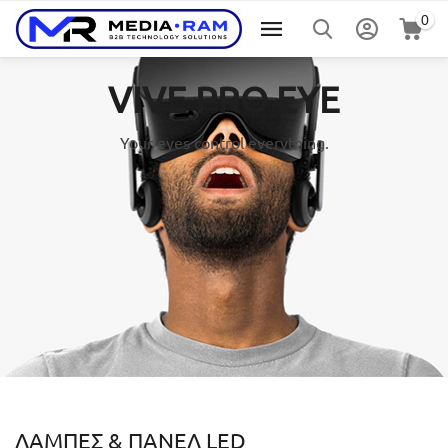
0
VIVE PRO EYE
Your eyes control everything.
ΛΆΜΠΕΣ & ΠΆΝΕΛ LED