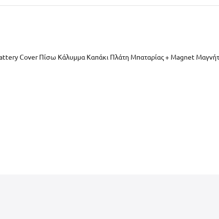
Battery Cover Πίσω Κάλυμμα Καπάκι Πλάτη Μπαταρίας + Magnet Μαγνή
27, A3525)
άκι Πλάτη Μπαταρίας + MMagnet Μαγνήτης Orange Πορτοκαλί