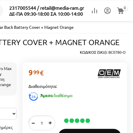
2317005544 / retail@media-ram.gr
0
ΔΕ-ΠΑ 09:30-18:00 ΣΑ 10:00-14:00
ar Back Battery Cover + Magnet Orange
BATTERY COVER + MAGNET ORANGE
ΚΩΔΙΚΟΣ (SKU):
BC0780-O
ro Max
9
€
99
y
άτη
Orange
Διαθεσιμότητα:
Άμεσα
διαθέσιμο
Απόθεμα
+
−
ημέρες