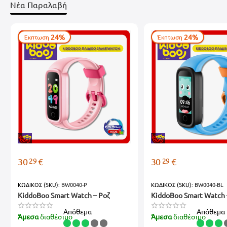
Νέα Παραλαβή
2)
Μην αφαιρείτε προστατευτικά εάν δεν σιγουρευτείτε ότι είναι πλή
3)
Μην πιέζετε το κάτω μέρος των εξαρτημάτων-Flex με το χέρι σας.
24%
24%
Έκπτωση
Έκπτωση
4)
Μην στραβώνετε την καλωδιοταινία και προσέξτε να μην σπάσετ
5)
Προσοχή κατά την εφαρμογή του ανταλλακτικού ώστε να μην δημ
Τα ανταλλακτικά μέρη προορίζονται μόνο για εξειδικευμένους πιστο
Η εταιρεία μας παρέχει 7 μέρες DOA .
Προϋπόθεση
εφόσον δεν έχουν
Δεν θα γίνεται επιστροφή του προϊόντος με φθορά (σπάσιμο, υγρασία
Όλα μας τα ανταλλακτικά φέρουν σφραγίδα της εταιρείας μας.
Τα συμβατά ανταλλακτικά κατασκευάζονται από τρίτο εργοστάσιο τ
29
29
30
€
30
€
ΚΩΔΙΚΟΣ (SKU):
BW0040-P
ΚΩΔΙΚΟΣ (SKU):
BW0040-BL
KiddoBoo Smart Watch – Ροζ
KiddoBoo Smart Watch 
Απόθεμα
Απόθεμα
Άμεσα
διαθέσιμο
Άμεσα
διαθέσιμο