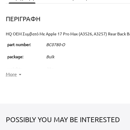
ΠΕΡΙΓΡΑΦΉ
HQ OEM Συμβατό Με Apple 17 Pro Max (A3526, A3257) Rear Back 
part number:
BC0780-O
package:
Bulk
weight:
20g
More
compatible models:
Apple iPhone 17 Pro Max (A3526, A3257, A35
contents:
Rear Back Battery Cover Πίσω Κάλυμμα Καπ
Οδηγίες Χρήσης και Εγγύησης
POSSIBLY YOU MAY BE INTERESTED
1)
Κάντε τεστ το ανταλλακτικό στον αέρα πριν την τοποθέτηση