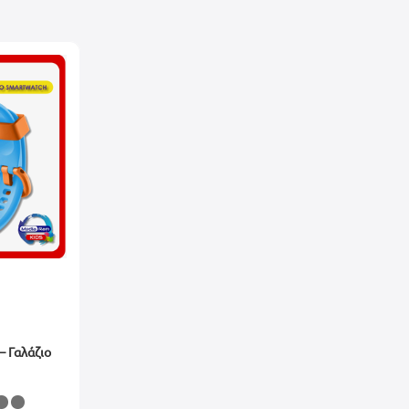
ρες λειτουργικό το ανταλλακτικό.
ε το κούμπωμα του κονέκτορα.
ιουργηθεί πρόβλημα κατά την εγκατάσταση.
ποιημένους τεχνικούς.
 αφαιρεθούν τα προστατευτικά ή δεν έχει γίνει προσπάθεια εγκατάστασ
, εκδορές κ.α).
α οποία μπορεί να έχουν διαφορά στην ποιότητα χρωμάτων ή φωτισμού 
– Γαλάζιο