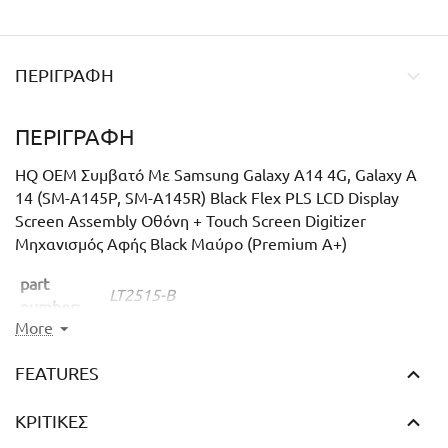
ΠΕΡΙΓΡΑΦΉ
ΠΕΡΙΓΡΑΦΉ
HQ OEM Συμβατό Με Samsung Galaxy A14 4G, Galaxy A
14 (SM-A145P, SM-A145R) Black Flex PLS LCD Display
Screen Assembly Οθόνη + Touch Screen Digitizer
Μηχανισμός Αφής Black Μαύρο (Premium A+)
part
LT2515-B
number:
More
package:
Bulk
FEATURES
weight:
70g
ΚΡΙΤΙΚΈΣ
Samsung Galaxy A14 4G, (
SM-A145P, SM-
compatible