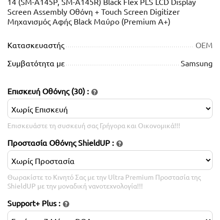
14 (SM-A145P, SM-A145R) Black Flex PLS LCD Display
Screen Assembly Οθόνη + Touch Screen Digitizer
Μηχανισμός Αφής Black Μαύρο (Premium A+)
Κατασκευαστής
OEM
Συμβατότητα με
Samsung
Επισκευή Οθόνης (30)
:
Επισκευάστε τη συσκευή σας Γρήγορα και Οικονομικά!!!
Προστασία Οθόνης ShieldUP
:
Θωρακίστε το Κινητό Σας με την Ultra Premium Προστασία της
ShieldUP με την μοναδική νανοτεχνολογία!!!
Support+ Plus
: