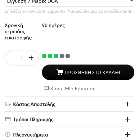
Επιλέξτε την εγγύηση Support+ Plus για όλα μας τα ανταλλακτικά!!!
Χρονική
90 ημέρες
περίοδος
επιστροφής:
Απόθεμα
+
−
ΠΡΟΣΘΉΚΗ ΣΤΟ ΚΑΛΆΘΙ
Κάντε Μία Ερώτηση
Κόστος Αποστολής
Τρόποι Πληρωμής
Πλεονεκτήματα