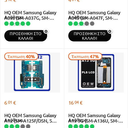
HQ OEM Samsung Galaxy
HQ OEM Samsung Galaxy
Απόθεμα
Απόθεμα
A03s (SM-A037G, SM-
A04S (SM-A047F, SM-
A037U) USB Type-C
A047F/DS) USB Type-C
Charging Dock Connector +
Charging Dock +
ΠΡΟΣΘΉΚΗ ΣΤΟ
ΠΡΟΣΘΉΚΗ ΣΤΟ
Microphone + Audio Jack
Microphone + Audio Jack
ΚΑΛΆΘΙ
ΚΑΛΆΘΙ
40%
47%
Έκπτωση
Έκπτωση
01
04
6
€
16
€
HQ OEM Samsung Galaxy
HQ OEM Samsung Galaxy
Απόθεμα
Απόθεμα
A12 (SM-A125F/DSN, SM-
A13 5G (SM-A136U, SM-
A125F/DS) / Galaxy M12
A136U1) PLS LCD Οθόνη +