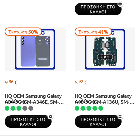
Cover + Camera Lens Lime
ΠΡΟΣΘΉΚΗ ΣΤΟ
ΚΑΛΆΘΙ
50%
41%
Έκπτωση
Έκπτωση
96
92
9
€
5
€
HQ OEM Samsung Galaxy
HQ OEM Samsung Galaxy
Απόθεμα
Απόθεμα
A34 5G (SM-A346E, SM-
A13 5G (SM-A136U, SM-
A346B) Rear Back Battery
A136U1) USB Type-C
Cover + Camera Lens
Charging Dock Connector +
ΠΡΟΣΘΉΚΗ ΣΤΟ
ΠΡΟΣΘΉΚΗ ΣΤΟ
Violet
Microphone + Audio Jack
ΚΑΛΆΘΙ
ΚΑΛΆΘΙ