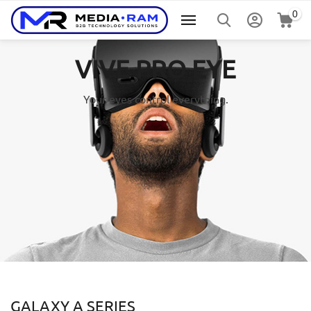
0
VIVE PRO EYE
Your eyes control everything.
GALAXY A SERIES