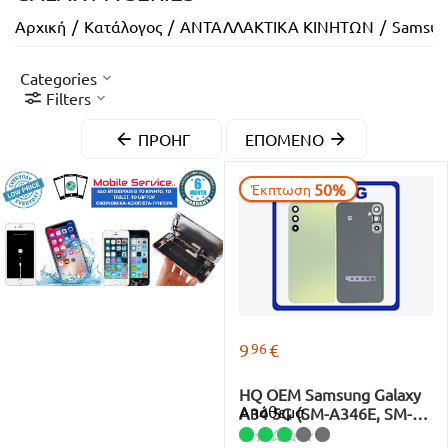
Αρχική
/
Κατάλογος
/
ΑΝΤΑΛΛΑΚΤΙΚΑ ΚΙΝΗΤΩΝ
/
Samsun
Categories
Filters
ΠΡΟΗΓ
ΕΠΌΜΕΝΟ
50%
Έκπτωση
96
9
€
HQ OEM Samsung Galaxy
Απόθεμα
A34 5G (SM-A346E, SM-
A346B) Rear Back Battery