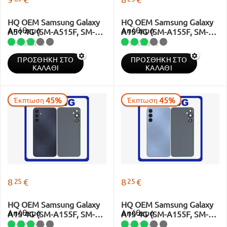
HQ OEM Samsung Galaxy
HQ ΟΕΜ Samsung Galaxy
Απόθεμα
Απόθεμα
A51 4G (SM-A515F, SM-
A15 4G (SM-A155F, SM-
A515F/DSN) Rear Back
A155F/DSN) Rear Back
Battery Cover + Camera
Battery Cover + Camera
ΠΡΟΣΘΉΚΗ ΣΤΟ
ΠΡΟΣΘΉΚΗ ΣΤΟ
Lens Prism Crush White
Lens Personality Yellow
ΚΑΛΆΘΙ
ΚΑΛΆΘΙ
45%
45%
Έκπτωση
Έκπτωση
25
25
8
€
8
€
HQ ΟΕΜ Samsung Galaxy
HQ ΟΕΜ Samsung Galaxy
Απόθεμα
Απόθεμα
A15 4G (SM-A155F, SM-
A15 4G (SM-A155F, SM-
A155F/DSN) Rear Back
A155F/DSN) Rear Back