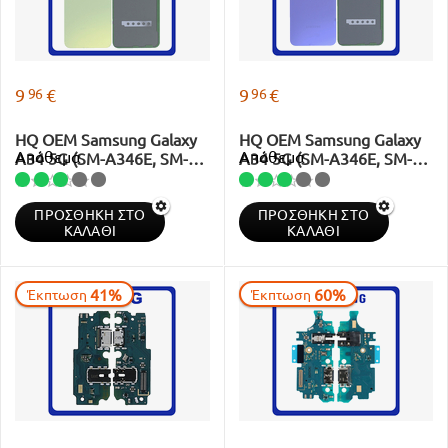
96
96
9
€
9
€
HQ OEM Samsung Galaxy
HQ OEM Samsung Galaxy
Απόθεμα
Απόθεμα
A34 5G (SM-A346E, SM-
A34 5G (SM-A346E, SM-
A346B) Rear Back Battery
A346B) Rear Back Battery
Cover + Camera Lens Lime
Cover + Camera Lens
ΠΡΟΣΘΉΚΗ ΣΤΟ
ΠΡΟΣΘΉΚΗ ΣΤΟ
Violet
ΚΑΛΆΘΙ
ΚΑΛΆΘΙ
41%
60%
Έκπτωση
Έκπτωση