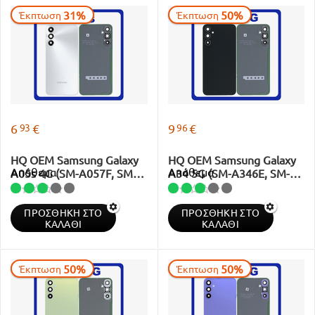
31%
50%
Έκπτωση
Έκπτωση
93
96
6
€
9
€
HQ OEM Samsung Galaxy
HQ OEM Samsung Galaxy
Απόθεμα
Απόθεμα
A05s 4G (SM-A057F, SM-
A34 5G (SM-A346E, SM-
A057F/DS) Rear Back
A346B) Rear Back Battery
Battery Cover + Camera
Cover + Camera Lens Black
ΠΡΟΣΘΉΚΗ ΣΤΟ
ΠΡΟΣΘΉΚΗ ΣΤΟ
Lens Silver
ΚΑΛΆΘΙ
ΚΑΛΆΘΙ
50%
50%
Έκπτωση
Έκπτωση