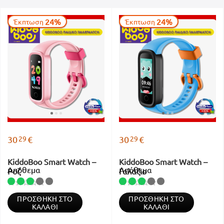
24%
24%
Έκπτωση
Έκπτωση
29
29
30
€
30
€
KiddoBoo Smart Watch –
KiddoBoo Smart Watch –
Απόθεμα
Απόθεμα
Ροζ
Γαλάζιο
ΠΡΟΣΘΉΚΗ ΣΤΟ
ΠΡΟΣΘΉΚΗ ΣΤΟ
ΚΑΛΆΘΙ
ΚΑΛΆΘΙ