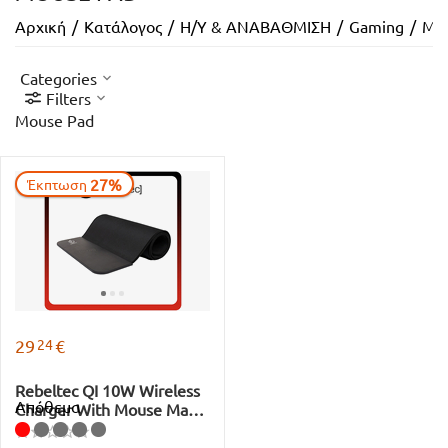
Αρχική
/
Κατάλογος
/
Η/Υ & ΑΝΑΒΑΘΜΙΣΗ
/
Gaming
/
Mo
Categories
Filters
Mouse Pad
27%
Έκπτωση
24
29
€
Rebeltec QI 10W Wireless
Απόθεμα
Charger With Mouse Mad
W400 High Speed Black
Μαύρο 80 x 30 x 0.3 cm