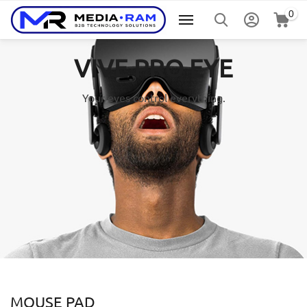
0
VIVE PRO EYE
Your eyes control everything.
MOUSE PAD