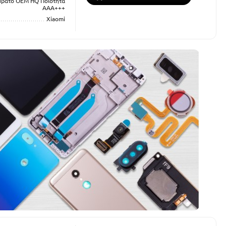
μβατό OEM HQ Ποιότητα
ΑΑΑ+++
Xiaomi