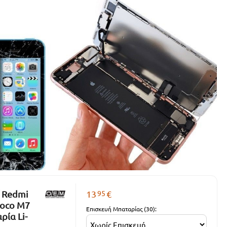
95
 Redmi
13
€
Poco M7
Επισκευή Μπαταρίας (30):
ρία Li-