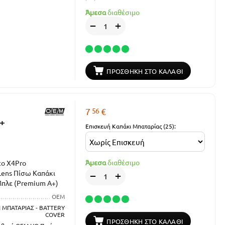
Άμεσα
διαθέσιμο
+
−
ΠΡΟΣΘΉΚΗ ΣΤΟ ΚΑΛΆΘΙ
56
7
€
 +
Επισκευή Καπάκι Μπαταρίας (25):
Άμεσα
διαθέσιμο
co X4Pro
Lens Πίσω Καπάκι
+
−
Μπλε (Premium A+)
OEM
 ΜΠΑΤΑΡΙΑΣ - BATTERY
COVER
ΠΡΟΣΘΉΚΗ ΣΤΟ ΚΑΛΆΘΙ