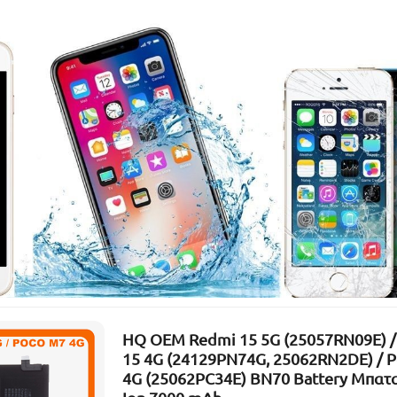
HQ OEM Redmi 15 5G (25057RN09E) /
15 4G (24129PN74G, 25062RN2DE) / 
4G (25062PC34E) BN70 Battery Μπατα