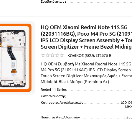
Συμβατότητα με
HQ OEM Xiaomi Redmi Note 11S 5G
(22031116BG), Poco M4 Pro 5G (2109
IPS LCD Display Screen Assembly + To
Screen Digitizer + Frame Bezel Midnig
ΚΩΔΙΚΟΣ (SKU):
LT2676-B
HQ OEM Συμβατή Με Xiaomi Redmi Note 11S 5G
M4 Pro 5G (21091116AG) IPS LCD Display Screen
Touch Screen Digitizer Μηχανισμός Αφής + Frame
Midnight Black Μαύρο (Premium A+)
Redmi 11 Series
Κατασκευαστής
Κατηγορίες Ανταλλακτικών
LCD Ο
ΜΗΧ
Ποιότητα Ανταλλακτικών
Συ