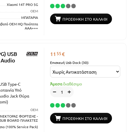
Xiaomi 14T PRO 5G
OEM
ΜΠΑΤΑΡΙΑ
ΠΡΟΣΘΉΚΗ ΣΤΟ ΚΑΛΆΘΙ
μβατό OEM HQ Ποιότητα
ΑΑΑ+++
55
PG) USB
11
€
 Audio
Επισκευή Usb Dock (30):
Άμεσα
διαθέσιμο
 USB Type-C
οταινία Υπό
+
−
udio Jack Θύρα
omi)
OEM
ΟΝΕΚΤΟΡΑΣ ΦΟΡΤΙΣΗΣ -
ΠΡΟΣΘΉΚΗ ΣΤΟ ΚΑΛΆΘΙ
SUB BOARD ΠΛΑΚΕΤΕΣ
σιo (100% Service Pack)