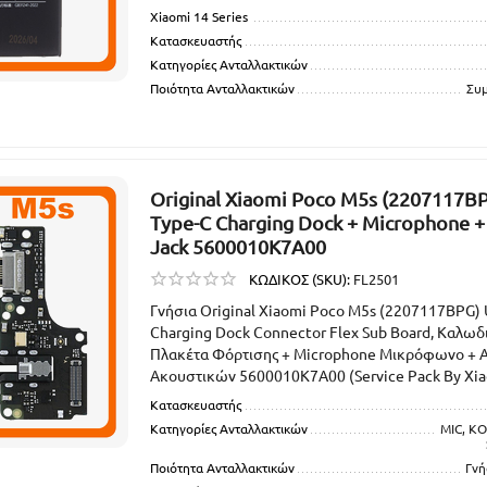
Xiaomi 14 Series
Κατασκευαστής
Κατηγορίες Ανταλλακτικών
Ποιότητα Ανταλλακτικών
Συ
Original Xiaomi Poco M5s (2207117B
Type-C Charging Dock + Microphone +
Jack 5600010K7A00
ΚΩΔΙΚΟΣ (SKU):
FL2501
Γνήσια Original Xiaomi Poco M5s (2207117BPG)
Charging Dock Connector Flex Sub Board, Καλωδι
Πλακέτα Φόρτισης + Microphone Μικρόφωνο + A
Ακουστικών 5600010K7A00 (Service Pack By Xia
Κατασκευαστής
Κατηγορίες Ανταλλακτικών
MIC, Κ
Ποιότητα Ανταλλακτικών
Γνή