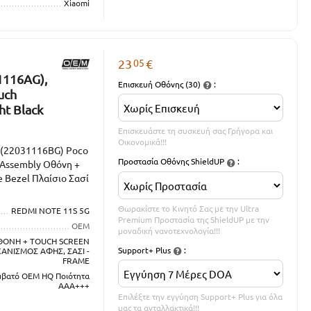
Xiaomi
05
23
€
1116AG),
Επισκευή Οθόνης (30)
:
uch
ht Black
Επισκευάστε τη συσκευή σας Γρήγορα και
Οικονομικά!!!
 (22031116BG) Poco
Προστασία Οθόνης ShieldUP
:
 Assembly Οθόνη +
 Bezel Πλαίσιο Σασί
Θωρακίστε το Κινητό Σας με την Ultra
REDMI NOTE 11S 5G
Premium Προστασία της ShieldUP με την
OEM
μοναδική νανοτεχνολογία!!!
ΘΟΝΗ + TOUCH SCREEN
Support+ Plus
:
ΑΝΙΣΜΟΣ ΑΦΗΣ, ΣΑΣΙ -
FRAME
μβατό OEM HQ Ποιότητα
ΑΑΑ+++
Επιλέξτε την εγγύηση Support+ Plus για όλα
μας τα ανταλλακτικά!!!