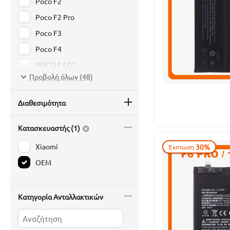
Poco F2
Poco F2 Pro
Poco F3
Poco F4
POCO F4 GT
Προβολή όλων (48)
Poco F5
Poco F5 Pro
Διαθεσιμότητα
Poco F6
Κατασκευαστής (1)
Poco F6 Pro
Poco F7 5G
Xiaomi
30%
Έκπτωση
Poco F7 Pro 5G
OEM
Poco F8 Pro 5G
Poco F8 Ultra
Κατηγορία Ανταλλακτικών
Poco M2
Poco M2 Pro