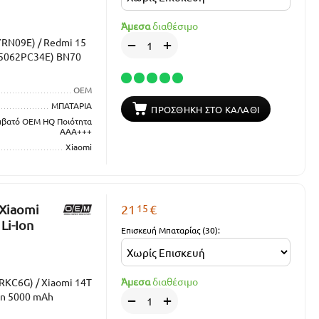
Άμεσα
διαθέσιμο
7RN09E) / Redmi 15
+
−
25062PC34E) BN70
OEM
ΜΠΑΤΑΡΙΑ
ΠΡΟΣΘΉΚΗ ΣΤΟ ΚΑΛΆΘΙ
μβατό OEM HQ Ποιότητα
ΑΑΑ+++
Xiaomi
15
 Xiaomi
21
€
Li-Ion
Επισκευή Μπαταρίας (30):
Άμεσα
διαθέσιμο
RKC6G) / Xiaomi 14T
on 5000 mAh
+
−