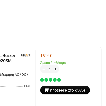
96
ε Buzzer
15
€
-9205M
Άμεσα
διαθέσιμο
+
−
 Μέτρηση AC / DC /
BEST
ΠΡΟΣΘΉΚΗ ΣΤΟ ΚΑΛΆΘΙ