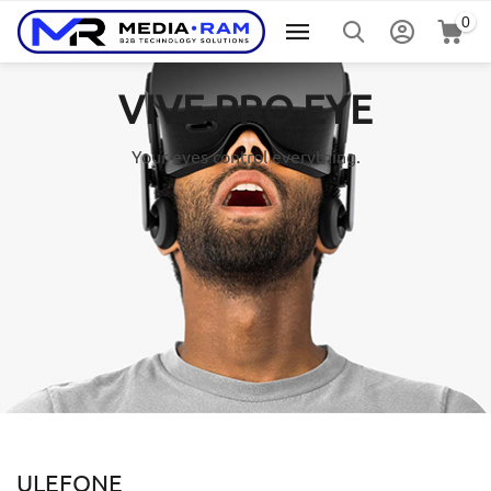
0
VIVE PRO EYE
Your eyes control everything.
ULEFONE