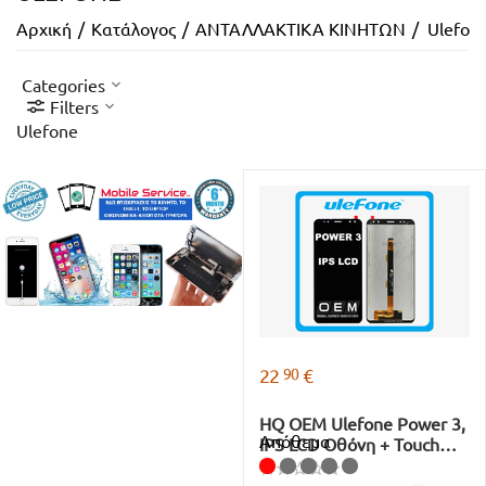
Αρχική
/
Κατάλογος
/
ΑΝΤΑΛΛΑΚΤΙΚΑ ΚΙΝΗΤΩΝ
/
Ulefon
Categories
Filters
Ulefone
90
22
€
HQ OEM Ulefone Power 3,
Απόθεμα
IPS LCD Οθόνη + Touch
Screen Digitizer Black
Μαύρο